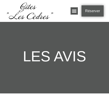
Réserver
Gîtes À Chalabre
LES AVIS